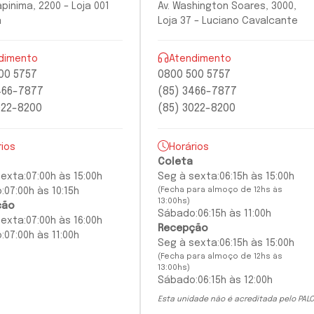
apinima, 2200 – Loja 001
Av. Washington Soares, 3000,
a
Loja 37 – Luciano Cavalcante
dimento
Atendimento
00 5757
0800 500 5757
466-7877
(85) 3466-7877
022-8200
(85) 3022-8200
rios
Horários
Coleta
sexta:
07:00h às 15:00h
Seg à
sexta:
06:15h às 15:00h
(Fecha para almoço de 12hs às
:
07:00h às 10:15h
13:00hs)
ção
Sábado:
06:15h às 11:00h
sexta
:
07:00h às 16:00h
Recepção
:
07:00h às 11:00h
Seg à
sexta
:
06:15h às 15:00h
(Fecha para almoço de 12hs às
13:00hs)
Sábado:
06:15h às 12:00h
Esta unidade não é acreditada pelo PALC