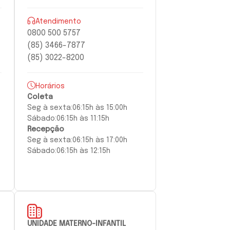
Atendimento
0800 500 5757
(85) 3466-7877
(85) 3022-8200
Horários
Coleta
Seg à
sexta:
06:15h às 15:00h
Sábado:
06:15h às 11:15h
Recepção
Seg à
sexta
:
06:15h às 17:00h
Sábado:
06:15h às 12:15h
UNIDADE MATERNO-INFANTIL