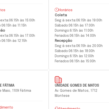
rios
Horários
Coleta
sexta:
06:15h às 15:00h
Seg à
sexta:
06:15h às 19:00h
:
06:15h às 11:15h
Sábado:
06:15h às 17:00h
ção
Domingo:
6:15h às 11:00h
sexta
:
06:15h às 17:00h
Feriados:
06:15h às 14:00h
:
06:15h às 12:15h
Recepção
Seg à
sexta
:
06:15h às 20:00h
Sábado:
06:15h às 18:00h
Domingo:
6:15h às 12:00h
Feriados:
06:15h às 15:00h
E FÁTIMA
UNIDADE GOMES DE MATOS
de Maio, 1109 Fátima
Av. Gomes de Matos, 1712
Montese
dimento
Atendimento