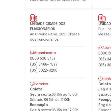
UNIDADE CIDADE DOS
UNIDAD
FUNCIONÁRIOS
Rua Jos
Av. Oliveira Paiva, 2621 Cidade
Messeja
dos Funcionários
Aten
Atendimento
0800 5
0800 500 5757
(85) 3
(85) 3466-7877
(85) 3
(85) 3022-8200
Horá
Horários
Coleta
Coleta
Seg à
Seg à
sexta:
06:15h às 15:00h
Sábado
Sábado:
06:15h às 11:00h
Recep
Recepção
Seg à
Seg à
sexta
:
06:15h às 17:00h
Sábado