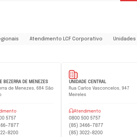
egionais
Atendimento LCF Corporativo
Unidades 
E BEZERRA DE MENEZES
UNIDADE CENTRAL
zerra de Menezes, 684 São
Rua Carlos Vasconcelos, 947
o
Meireles
dimento
Atendimento
00 5757
0800 500 5757
466-7877
(85) 3466-7877
022-8200
(85) 3022-8200