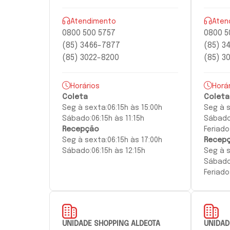
Atendimento
Aten
0800 500 5757
0800 5
(85) 3466-7877
(85) 3
(85) 3022-8200
(85) 3
Horários
Horá
Coleta
Coleta
Seg à
sexta:
06:15h às 15:00h
Seg à
Sábado:
06:15h às 11:15h
Sábado
Recepção
Feriado
Seg à
sexta
:
06:15h às 17:00h
Recep
Sábado:
06:15h às 12:15h
Seg à
Sábado
Feriado
UNIDADE SHOPPING ALDEOTA
UNIDAD