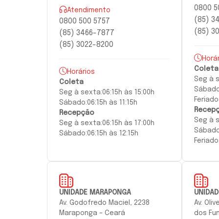
0800 5
Atendimento
(85) 3
0800 500 5757
(85) 3
(85) 3466-7877
(85) 3022-8200
Horá
Coleta
Horários
Seg à
Coleta
Sábado
Seg à
sexta:
06:15h às 15:00h
Feriado
Sábado:
06:15h às 11:15h
Recep
Recepção
Seg à
Seg à
sexta
:
06:15h às 17:00h
Sábado
Sábado:
06:15h às 12:15h
Feriado
UNIDADE MARAPONGA
UNIDAD
Av. Godofredo Maciel, 2238
Av. Oli
Maraponga – Ceará
dos Fun