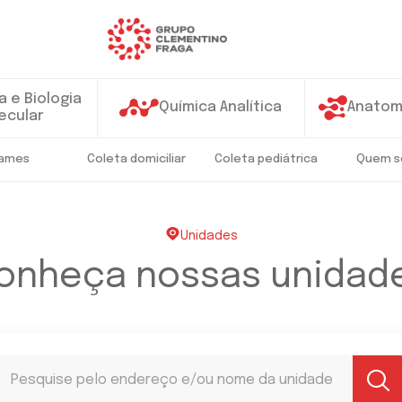
 e Biologia
Química Analítica
Anatom
ecular
ames
Coleta domiciliar
Coleta pediátrica
Quem 
Unidades
onheça nossas unidad