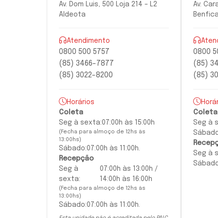
Av. Dom Luis, 500 Loja 214 – L2
Av. Car
Aldeota
Benfic
Atendimento
Aten
0800 500 5757
0800 5
(85) 3466-7877
(85) 3
(85) 3022-8200
(85) 3
Horários
Horá
Coleta
Coleta
Seg à
sexta:
07:00h às 15:00h
Seg à
(Fecha para almoço de 12hs às
Sábado
13:00hs)
Recep
Sábado:
07:00h às 11:00h.
Seg à
Recepção
Sábado
Seg à
07:00h às 13:00h /
sexta
:
14:00h às 16:00h
(Fecha para almoço de 12hs às
13:00hs)
Sábado:
07:00h às 11:00h.
Esta unidade não é acreditada pelo PALC.