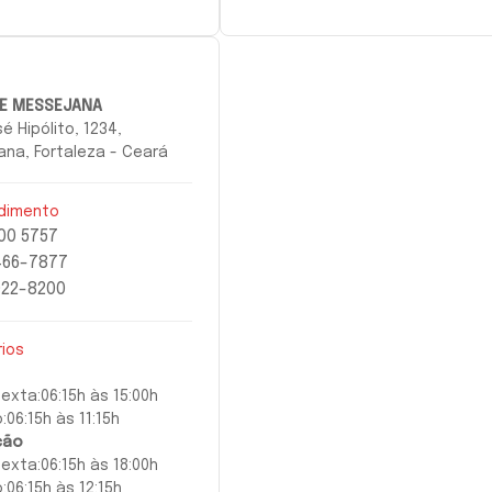
E MESSEJANA
é Hipólito, 1234,
na, Fortaleza - Ceará
dimento
00 5757
466-7877
022-8200
rios
sexta:
06:15h às 15:00h
:
06:15h às 11:15h
ção
sexta
:
06:15h às 18:00h
:
06:15h às 12:15h