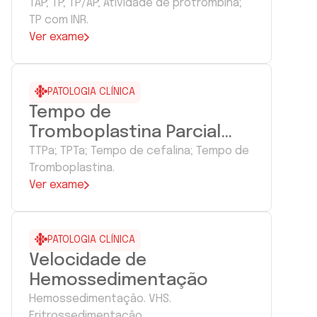
TAP; TP; TP/AP; Atividade de protrombina;
TP com INR.
Ver exame
PATOLOGIA CLÍNICA
Tempo de
Tromboplastina Parcial
Ativada
TTPa; TPTa; Tempo de cefalina; Tempo de
Tromboplastina.
Ver exame
PATOLOGIA CLÍNICA
Velocidade de
Hemossedimentação
Hemossedimentação. VHS.
Eritrossedimentação.